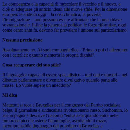
La competenza e la capacità di mescolare il vecchio e il nuovo, e
cioè di adeguare gli antichi ideali alle nuove sfide. Poi la dimensione
europea: le sfide di oggi – la crisi climatica, la povertà,
l’immigrazione – non possono essere affrontate che in una chiave
sovranazionale. Infine la generosità politica: le forze riformiste, oggi
come cento anni fa, devono far prevalere l’unione sul particolarismo.
Nessuna preclusione
A
ssolutamente no. Ai suoi compagni dice: “Prima o poi ci alleeremo
con i cattolici: ognuno manterrà la propria dignità”.
Cosa recuperare del suo stile?
Il linguaggio: capace di essere specialistico – tutti dati e numeri – nel
dibattito parlamentare e diventare divulgativo quando parla alle
masse. Lo vuole sapere un aneddoto?
Mi dica
Matteotti si reca a Bruxelles per il congresso del Partito socialista
belga. Il giornalista e sindacalista rivoluzionario russo, Suchomlin, lo
accompagna e descrive Giacomo “entusiasta quando entra nelle
rumorose piccole osterie fiamminghe, ascoltando il rozzo,
incomprensibile linguaggio del popolino di Bruxelles e