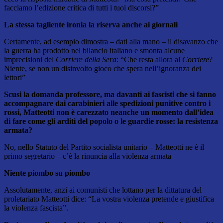
facciamo l’edizione critica di tutti i tuoi discorsi?”
La stessa tagliente ironia la riserva anche ai giornali
Certamente, ad esempio dimostra – dati alla mano – il disavanzo che
la guerra ha prodotto nel bilancio italiano e smonta alcune
imprecisioni del
Corriere della Sera
: “Che resta allora al
Corriere
?
Niente, se non un disinvolto gioco che spera nell’ignoranza dei
lettori”
Scusi la domanda professore, ma davanti ai fascisti che si fanno
accompagnare dai carabinieri alle spedizioni punitive contro i
rossi, Matteotti non è carezzato neanche un momento dall’idea
di fare come gli arditi del popolo o le guardie rosse: la resistenza
armata?
No, nello Statuto del Partito socialista unitario – Matteotti ne è il
primo segretario – c’è la rinuncia alla violenza armata
Niente piombo su piombo
Assolutamente, anzi ai comunisti che lottano per la dittatura del
proletariato Matteotti dice: “La vostra violenza pretende e giustifica
la violenza fascista”.