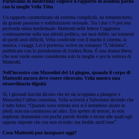
Parlavamo di modernità: colpisce il rapporto di assoluta parità
con la moglie Velia Titta
Un rapporto caratterizzato da estrema complicità, da romanticismo,
da grande passione e soddisfazione sessuale. Tra i due c’è poi una
profonda stima intellettuale: Matteotti nelle lettere l’aggiorna
continuamente sulla sua attività politica, sui suoi dubbi, sui tormenti
di quelli anni difficili. Velia condivide con il marito il cinema, la
musica, i viaggi. Lei è poetessa: scrive un romanzo “L’idolatra”,
pubblicato con lo pseudonimo di Andrea Rota. É una donna libera
che non vuole essere considerata solo la moglie e poi la vedova di
Matteotti.
Nell’incontro con Mussolini del 14 giugno, quando il corpo di
Matteotti ancora deve essere ritrovato, Velia mostra una
straordinaria dignità
Sì, i giornali fascisti dicono che lei sia scoppiata a piangere e
Mussolini l’abbia consolata. Velia scriverà a Salvemini dicendo che
è tutto falso: “Quando sono entrata non si è nemmeno alzato in
piedi: non era commosso né altro. Era spettro di terrore, io non
implorai: domandai con poche parole fredde e sicure alle quali egli
oppose risposte che ora non ricordo: ma fredde anch’esse”.
Cosa Matteotti può insegnare oggi?