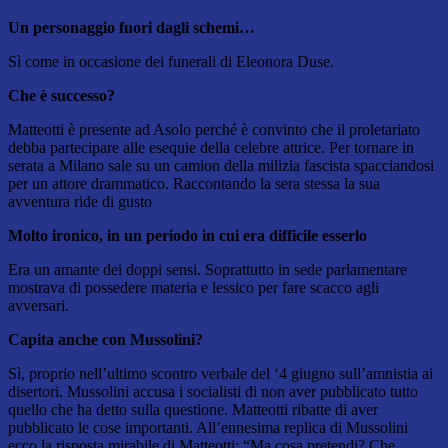
Un personaggio fuori dagli schemi…
Sì come in occasione dei funerali di Eleonora Duse.
Che è successo?
Matteotti è presente ad Asolo perché è convinto che il proletariato
debba partecipare alle esequie della celebre attrice. Per tornare in
serata a Milano sale su un camion della milizia fascista spacciandosi
per un attore drammatico. Raccontando la sera stessa la sua
avventura ride di gusto
Molto ironico, in un periodo in cui era difficile esserlo
Era un amante dei doppi sensi. Soprattutto in sede parlamentare
mostrava di possedere materia e lessico per fare scacco agli
avversari.
Capita anche con Mussolini?
Sì, proprio nell’ultimo scontro verbale del ‘4 giugno sull’amnistia ai
disertori. Mussolini accusa i socialisti di non aver pubblicato tutto
quello che ha detto sulla questione. Matteotti ribatte di aver
pubblicato le cose importanti. All’ennesima replica di Mussolini
ecco la risposta mirabile di Matteotti: “Ma cosa pretendi? Che