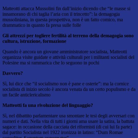
Matteotti attacca Mussolini fin dall’inizio dicendo che “le masse si
innamorano di chi taglia l’aria con il trincetto”: la demagogia
mussoliniana, in questa prospettiva, non è un fatto comico, ma
drammatico in quanto fa presa sulle folle
Gli attrezzi per togliere fertilità al terreno della demagogia sono
cultura, istruzione, formazione
Quando è ancora un giovane amministratore socialista, Matteotti
organizza visite guidate e attività culturali per i militanti socialisti del
Polesine ma si rammarica che lo seguono in pochi
Davvero?
Sì, lui dice che “il socialismo non è pane e osterie”: ma la cornice
socialista di inizio secolo è ancora venata da un certo populismo e da
un facile anticlericalismo
Matteotti fa una rivoluzione del linguaggio?
Sì, nel dibattito parlamentare usa smontare le tesi degli avversari con
numeri e dati. Nella vita di tutti i giorni ama usare la satira, la battuta
sagace: in occasione della cacciata dei riformisti (di cui lui fa parte)
dal partito Socialista nel 1922 ironizza in latino: “Dum Romae
consulitur, Saguntum expugnatur”