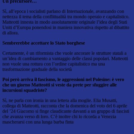
Un precursore…
Sì, all’epoca i socialisti parlano di Internazionale, avanzando con
nettezza il tema della conflittualità tra mondo operaio e capitalistico.
Matteotti innesta in modo assolutamente originale l’idea degli Stati
Uniti d’Europa ponendosi in maniera innovativa rispetto al dibattito
di allora.
Sembrerebbe accettare lo Stato borghese
Certamente, è un riformista che vuole ancorare le strutture statali a
un’idea di cambiamento a vantaggio delle classi popolari. Matteotti
non vuole una rottura con l’ordine capitalistico ma una
trasformazione graduale della società
Poi però arriva il fascismo, le aggressioni nel Polesine: è vero
che un giorno Matteotti si veste da prete per sfuggire alle
incursioni squadriste?
Sì, ne parla con ironia in una lettera alla moglie. Elia Musatti,
collega di Matteotti, racconta che la domenica del voto del 6 aprile
del ’24 Giacomo si finge claudicante davanti a un gruppo di fascisti
che avanza verso di loro. C’è inoltre chi lo ricorda a Venezia
mascherarsi con una lunga barba finta