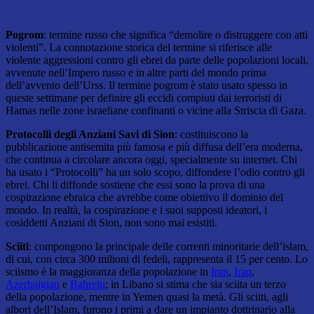
Pogrom
: termine russo che significa “demolire o distruggere con atti
violenti”. La connotazione storica del termine si riferisce alle
violente aggressioni contro gli ebrei da parte delle popolazioni locali,
avvenute nell’Impero russo e in altre parti del mondo prima
dell’avvento dell’Urss. Il termine pogrom è stato usato spesso in
queste settimane per definire gli eccidi compiuti dai terroristi di
Hamas nelle zone israeliane confinanti o vicine alla Striscia di Gaza.
Protocolli degli Anziani Savi di Sion
: costituiscono la
pubblicazione antisemita più famosa e più diffusa dell’era moderna,
che continua a circolare ancora oggi, specialmente su internet. Chi
ha usato i “Protocolli” ha un solo scopo, diffondere l’odio contro gli
ebrei. Chi li diffonde sostiene che essi sono la prova di una
cospirazione ebraica che avrebbe come obiettivo il dominio del
mondo. In realtà, la cospirazione e i suoi supposti ideatori, i
cosiddetti Anziani di Sion, non sono mai esistiti.
Sciiti
: compongono la principale delle correnti minoritarie dell’islam,
di cui, con circa 300 milioni di fedeli, rappresenta il 15 per cento. Lo
sciismo è la maggioranza della popolazione in
Iran
,
Iraq
,
Azerbaigian
e
Bahrein
; in Libano si stima che sia sciita un terzo
della popolazione, mentre in Yemen quasi la metà. Gli sciiti, agli
albori dell’Islam, furono i primi a dare un impianto dottrinario alla