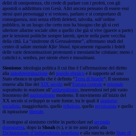
deliri di onnipotenza, chi crede di parlare con i profeti, con gli
apostoli o addirittura con Gesù. Altri ancora pensano di essere essi
stessi quei personaggi e si vestono, parlano e si comportano di
conseguenza, non senza effetti deleteri, talvolta, sull’ordine
pubblico, in un luogo che certo non ha bisogno che gli si crei
ulteriore allarme sociale oltre a quello che già si vive (guerre a parte)
per le tensioni politiche sempre latenti, specie nella parte vecchia
della città. La “sindrome di Gerusalemme”, affermano studi del
centro di salute mentale
Kfar Shaul
, tipicamente riguarda i fedeli
delle varie denominazioni protestanti e messianiche cristiane; meno i
cattolici e, sembra, per niente ebrei e musulmani.
Sionismo
: ideologia politica il cui fine è l’affermazione del diritto
alla
autodeterminazione
del
popolo ebraico
e il supporto ad uno
Stato ebraico in quella che è definita “
Terra di Israele
“. Il sionismo
emerse alla fine del
XIX secolo
nell’
Europa centrale
e
orientale
soprattutto in reazione all’
antisemitismo
, inserendosi nel più vasto
fenomeno del
nazionalismo
moderno. Il movimento all’inizio del
XX secolo si sviluppò in varie forme, tra le quali il
sionismo
socialista
, maggioritario, quello
religioso
, quello
revisionista
e quello
di ispirazione
liberale
.
Il sostegno al sionismo crebbe in particolare nel
secondo
dopoguerra
, dopo la
Shoah
(v.), e in tre anni portò alla
Dichiarazione d’indipendenza israeliana
e alla nascita dello
Stato di