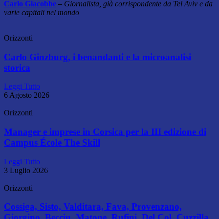
Carlo Giacobbe
–
Giornalista, già corrispondente da Tel Aviv e da
varie capitali nel mondo
Orizzonti
Carlo Ginzburg, i benandanti e la microanalisi
storica
Leggi Tutto
6 Agosto 2026
Orizzonti
Manager e imprese in Corsica per la III edizione di
Campus École The Skill
Leggi Tutto
3 Luglio 2026
Orizzonti
Cossiga, Sisto, Valditara, Fava, Provenzano,
Giorgino, Becciu, Matone, Rufini, Del Col, Cuzzilla.