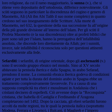
loro religione, da cui il ramo maggioritario, la
sunna
(v.), che si
ritiene vero depositario dell’ortodossia, differisce notevolmente. Gli
sciiti seguono in particolare la discendenza del cugino e genero di
Maometto, Ali (Ali ibn Abi Talib il suo nome completo) in quanto
credono nel suo insegnamento delle Scritture. Alla morte di
Maometto, nel 632, la questione della sua successione fu all’origine
della più grande divisione all’interno dell’islam. Per gli sciiti il
Profeta Maometto (e la sua discendenza) oltre ai profeti biblici che
pure sono tali per l’islam, hanno la prerogativa dell’infallibilità
assoluta, che discende loro direttamente da Allah; per i sunniti,
invece, tale infallibilità è riconosciuta solo per questioni attinenti
esclusivamente alla fede.
Sefarditi
: i sefarditi, di origine orientale, dopo gli
aschenaziti
(v.)
sono il secondo gruppo ebraico nel mondo. Sino al XV secolo
abitavano la penisola iberica e dalla Spagna, in arabo Sefarad,
prendono il nome. La comunità ebraica iberica godeva di condizioni
agiate e per tutta la durata del dominio arabo in Spagna ebbe un
trattamento complessivamente favorevole. Fu a causa di una
supposta complicità tra ebrei e musulmani in Andalusia che i
cristiani decisero di espellerli. Ciò avvenne dopo la “Reconquista”
cristiana, che Isabella di Castiglia e Ferdinando d’Aragona
completarono nel 1492. Dopo la cacciata, gli ebrei sefarditi furono
accolti da molte regioni, tra le quali la penisola italica (soprattutto
Modena, Ferrara e Livorno), i Balcani, il Maghreb e l’impero