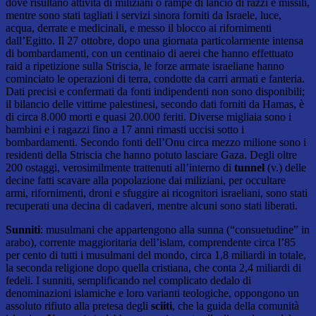
dove risultano attività di miliziani o rampe di lancio di razzi e missili,
mentre sono stati tagliati i servizi sinora forniti da Israele, luce,
acqua, derrate e medicinali, e messo il blocco ai rifornimenti
dall’Egitto. Il 27 ottobre, dopo una giornata particolarmente intensa
di bombardamenti, con un centinaio di aerei che hanno effettuato
raid a ripetizione sulla Striscia, le forze armate israeliane hanno
cominciato le operazioni di terra, condotte da carri armati e fanteria.
Dati precisi e confermati da fonti indipendenti non sono disponibili;
il bilancio delle vittime palestinesi, secondo dati forniti da Hamas, è
di circa 8.000 morti e quasi 20.000 feriti. Diverse migliaia sono i
bambini e i ragazzi fino a 17 anni rimasti uccisi sotto i
bombardamenti. Secondo fonti dell’Onu circa mezzo milione sono i
residenti della Striscia che hanno potuto lasciare Gaza. Degli oltre
200 ostaggi, verosimilmente trattenuti all’interno di
tunnel
(v.) delle
decine fatti scavare alla popolazione dai miliziani, per occultare
armi, rifornimenti, droni e sfuggire ai ricognitori israeliani, sono stati
recuperati una decina di cadaveri, mentre alcuni sono stati liberati.
Sunniti
: musulmani che appartengono alla sunna (“consuetudine” in
arabo), corrente maggioritaria dell’islam, comprendente circa l’85
per cento di tutti i musulmani del mondo, circa 1,8 miliardi in totale,
la seconda religione dopo quella cristiana, che conta 2,4 miliardi di
fedeli. I sunniti, semplificando nel complicato dedalo di
denominazioni islamiche e loro varianti teologiche, oppongono un
assoluto rifiuto alla pretesa degli
sciiti
, che la guida della comunità