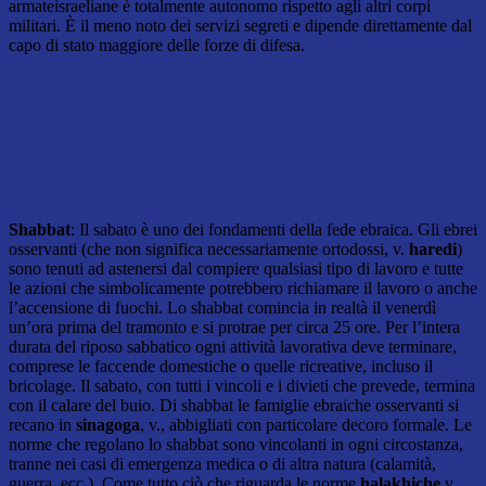
armateisraeliane è totalmente autonomo rispetto agli altri corpi
militari. È il meno noto dei servizi segreti e dipende direttamente dal
capo di stato maggiore delle forze di difesa.
Shabbat
: Il sabato è uno dei fondamenti della fede ebraica. Gli ebrei
osservanti (che non significa necessariamente ortodossi, v.
haredi
)
sono tenuti ad astenersi dal compiere qualsiasi tipo di lavoro e tutte
le azioni che simbolicamente potrebbero richiamare il lavoro o anche
l’accensione di fuochi. Lo shabbat comincia in realtà il venerdì
un’ora prima del tramonto e si protrae per circa 25 ore. Per l’intera
durata del riposo sabbatico ogni attività lavorativa deve terminare,
comprese le faccende domestiche o quelle ricreative, incluso il
bricolage. Il sabato, con tutti i vincoli e i divieti che prevede, termina
con il calare del buio. Di shabbat le famiglie ebraiche osservanti si
recano in
sinagoga
, v., abbigliati con particolare decoro formale. Le
norme che regolano lo shabbat sono vincolanti in ogni circostanza,
tranne nei casi di emergenza medica o di altra natura (calamità,
guerra, ecc.). Come tutto ciò che riguarda le norme
halakhiche
v.,