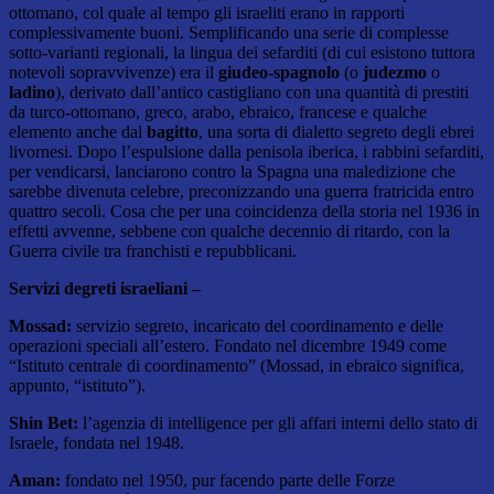
ottomano, col quale al tempo gli israeliti erano in rapporti
complessivamente buoni. Semplificando una serie di complesse
sotto-varianti regionali, la lingua dei sefarditi (di cui esistono tuttora
notevoli sopravvivenze) era il
giudeo-spagnolo
(o
judezmo
o
ladino
), derivato dall’antico castigliano con una quantità di prestiti
da turco-ottomano, greco, arabo, ebraico, francese e qualche
elemento anche dal
bagitto
, una sorta di dialetto segreto degli ebrei
livornesi. Dopo l’espulsione dalla penisola iberica, i rabbini sefarditi,
per vendicarsi, lanciarono contro la Spagna una maledizione che
sarebbe divenuta celebre, preconizzando una guerra fratricida entro
quattro secoli. Cosa che per una coincidenza della storia nel 1936 in
effetti avvenne, sebbene con qualche decennio di ritardo, con la
Guerra civile tra franchisti e repubblicani.
Servizi degreti israeliani –
Mossad:
servizio segreto, incaricato del coordinamento e delle
operazioni speciali all’estero. Fondato nel dicembre 1949 come
“Istituto centrale di coordinamento” (Mossad, in ebraico significa,
appunto, “istituto”).
Shin Bet:
l’agenzia di intelligence per gli affari interni dello stato di
Israele, fondata nel 1948.
Aman:
fondato nel 1950, pur facendo parte delle Forze