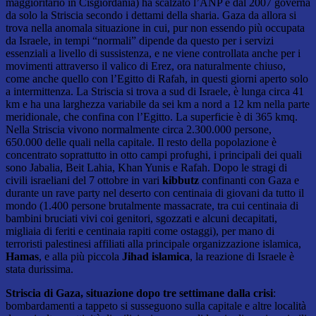
maggioritario in Cisgiordania) ha scalzato l’ANP e dal 2007 governa
da solo la Striscia secondo i dettami della sharia. Gaza da allora si
trova nella anomala situazione in cui, pur non essendo più occupata
da Israele, in tempi “normali” dipende da questo per i servizi
essenziali a livello di sussistenza, e ne viene controllata anche per i
movimenti attraverso il valico di Erez, ora naturalmente chiuso,
come anche quello con l’Egitto di Rafah, in questi giorni aperto solo
a intermittenza. La Striscia si trova a sud di Israele, è lunga circa 41
km e ha una larghezza variabile da sei km a nord a 12 km nella parte
meridionale, che confina con l’Egitto. La superficie è di 365 kmq.
Nella Striscia vivono normalmente circa 2.300.000 persone,
650.000 delle quali nella capitale. Il resto della popolazione è
concentrato soprattutto in otto campi profughi, i principali dei quali
sono Jabalia, Beit Lahia, Khan Yunis e Rafah. Dopo le stragi di
civili israeliani del 7 ottobre in vari
kibbutz
confinanti con Gaza e
durante un rave party nel deserto con centinaia di giovani da tutto il
mondo (1.400 persone brutalmente massacrate, tra cui centinaia di
bambini bruciati vivi coi genitori, sgozzati e alcuni decapitati,
migliaia di feriti e centinaia rapiti come ostaggi), per mano di
terroristi palestinesi affiliati alla principale organizzazione islamica,
Hamas
, e alla più piccola
Jihad islamica
, la reazione di Israele è
stata durissima.
Striscia di Gaza, situazione dopo tre settimane dalla crisi
:
bombardamenti a tappeto si susseguono sulla capitale e altre località