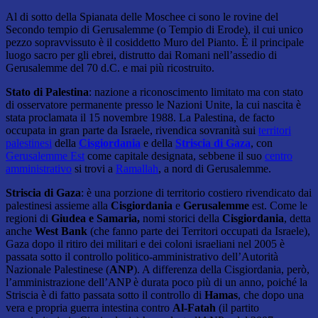
Al di sotto della Spianata delle Moschee ci sono le rovine del
Secondo tempio di Gerusalemme (o Tempio di Erode), il cui unico
pezzo sopravvissuto è il cosiddetto Muro del Pianto. È il principale
luogo sacro per gli ebrei, distrutto dai Romani nell’assedio di
Gerusalemme del 70 d.C. e mai più ricostruito.
Stato di Palestina
: nazione a riconoscimento limitato ma con stato
di osservatore permanente presso le Nazioni Unite, la cui nascita è
stata proclamata il 15 novembre 1988. La Palestina, de facto
occupata in gran parte da Israele, rivendica sovranità sui
territori
palestinesi
della
Cisgiordania
e della
Striscia di Gaza
, con
Gerusalemme Est
come capitale designata, sebbene il suo
centro
amministrativo
si trovi a
Ramallah
, a nord di Gerusalemme.
Striscia di Gaza
: è una porzione di territorio costiero rivendicato dai
palestinesi assieme alla
Cisgiordania
e
Gerusalemme
est. Come le
regioni di
Giudea e Samaria,
nomi storici della
Cisgiordania
, detta
anche
West Bank
(che fanno parte dei Territori occupati da Israele),
Gaza dopo il ritiro dei militari e dei coloni israeliani nel 2005 è
passata sotto il controllo politico-amministrativo dell’Autorità
Nazionale Palestinese (
ANP
). A differenza della Cisgiordania, però,
l’amministrazione dell’ANP è durata poco più di un anno, poiché la
Striscia è di fatto passata sotto il controllo di
Hamas
, che dopo una
vera e propria guerra intestina contro
Al-Fatah
(il partito