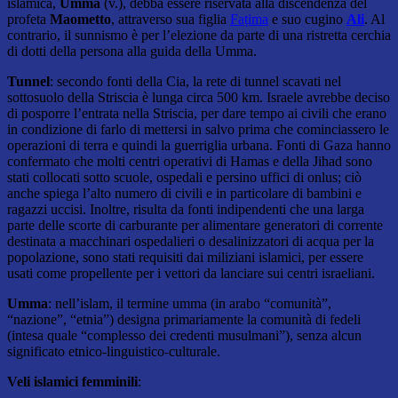
islamica,
Umma
(v.), debba essere riservata alla discendenza del
profeta
Maometto
, attraverso sua figlia
Faṭima
e suo cugino
Ali
. Al
contrario, il sunnismo è per l’elezione da parte di una ristretta cerchia
di dotti della persona alla guida della Umma.
Tunnel
: secondo fonti della Cia, la rete di tunnel scavati nel
sottosuolo della Striscia è lunga circa 500 km. Israele avrebbe deciso
di posporre l’entrata nella Striscia, per dare tempo ai civili che erano
in condizione di farlo di mettersi in salvo prima che cominciassero le
operazioni di terra e quindi la guerriglia urbana. Fonti di Gaza hanno
confermato che molti centri operativi di Hamas e della Jihad sono
stati collocati sotto scuole, ospedali e persino uffici di onlus; ciò
anche spiega l’alto numero di civili e in particolare di bambini e
ragazzi uccisi. Inoltre, risulta da fonti indipendenti che una larga
parte delle scorte di carburante per alimentare generatori di corrente
destinata a macchinari ospedalieri o desalinizzatori di acqua per la
popolazione, sono stati requisiti dai miliziani islamici, per essere
usati come propellente per i vettori da lanciare sui centri israeliani.
Umma
: nell’islam, il termine umma (in arabo “comunità”,
“nazione”, “etnia”) designa primariamente la comunità di fedeli
(intesa quale “complesso dei credenti musulmani”), senza alcun
significato etnico-linguistico-culturale.
Veli islamici femminili
: