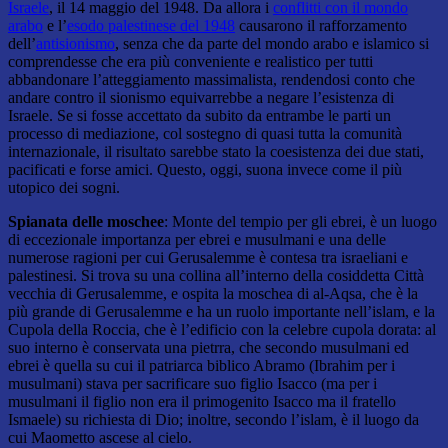
Israele
, il 14 maggio del 1948. Da allora i
conflitti con il mondo
arabo
e l’
esodo palestinese del 1948
causarono il rafforzamento
dell’
antisionismo
, senza che da parte del mondo arabo e islamico si
comprendesse che era più conveniente e realistico per tutti
abbandonare l’atteggiamento massimalista, rendendosi conto che
andare contro il sionismo equivarrebbe a negare l’esistenza di
Israele. Se si fosse accettato da subito da entrambe le parti un
processo di mediazione, col sostegno di quasi tutta la comunità
internazionale, il risultato sarebbe stato la coesistenza dei due stati,
pacificati e forse amici. Questo, oggi, suona invece come il più
utopico dei sogni.
Spianata delle moschee
: Monte del tempio per gli ebrei, è un luogo
di eccezionale importanza per ebrei e musulmani e una delle
numerose ragioni per cui Gerusalemme è contesa tra israeliani e
palestinesi. Si trova su una collina all’interno della cosiddetta Città
vecchia di Gerusalemme, e ospita la moschea di al-Aqsa, che è la
più grande di Gerusalemme e ha un ruolo importante nell’islam, e la
Cupola della Roccia, che è l’edificio con la celebre cupola dorata: al
suo interno è conservata una pietrra, che secondo musulmani ed
ebrei è quella su cui il patriarca biblico Abramo (Ibrahim per i
musulmani) stava per sacrificare suo figlio Isacco (ma per i
musulmani il figlio non era il primogenito Isacco ma il fratello
Ismaele) su richiesta di Dio; inoltre, secondo l’islam, è il luogo da
cui Maometto ascese al cielo.