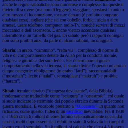
anche le regole sabbatiche sono numerose e complesse: tra queste il
divieto di scrivere (ma non di leggere), viaggiare, spostarsi in auto o
altro mezzo di locomozione, toccare danaro (è proibito comprare
qualsiasi cosa), tagliare (che sia con coltello, forbici, ascia o altro
arnese), usare telefono, computer, radio-Tv, nonché servirsi di mezzi
meccanici e dell’ascensore. È anche vietato accendere qualsiasi
interruttore o un fornello del gas. Di sabato però i rapporti coniugali
non sono proibiti anzi, da parte di alcuni rabbini, incoraggiati.
Sharia
: in arabo, “cammino”, “retta via”, complesso di norme di
vita e di comportamento dettate da Allah per la condotta morale,
religiosa e giuridica dei suoi fedeli. Per determinare il giusto
comportamento nella vita terrena, la sharia divide l’operato umano in
cinque categorie: obbligatorie (in arabo “fard”), raccomandabili
(“mustahah”), lecite (“halal”), sconsigliate (“makruh”) e proibite
(“haram”).
Shoah
: termine ebraico (“tempesta devastante”, dalla Bibbia),
modernamente traducibile come “sciagura” o “catastrofe”, col quale
si suole indicare lo sterminio del popolo ebraico durante la Seconda
guerra mondiale. È vocabolo preferito a
“Olocausto”
in quanto non
richiama, come questo, l’idea di un
sacrificio
inevitabile. Fra il 1939
e il 1945 circa 6 milioni di ebrei furono sistematicamente uccisi dai
nazisti, molti dopo essere stati ridotti in stato di schiavitù in campi di
lavoro e/o di sterminio. Su 6 milioni, si calcola che circa 4,5 fossero