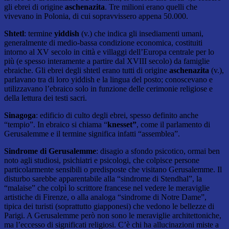
gli ebrei di origine
aschenazita
. Tre milioni erano quelli che
vivevano in Polonia, di cui sopravvissero appena 50.000.
Shtetl
: termine
yiddish
(v.) che indica gli insediamenti umani,
generalmente di medio-bassa condizione economica, costituiti
intorno al XV secolo in città e villaggi dell’Europa centrale per lo
più (e spesso interamente a partire dal XVIII secolo) da famiglie
ebraiche. Gli ebrei degli shtetl erano tutti di origine
aschenazita
(v.),
parlavano tra di loro yiddish e la lingua del posto; conoscevano e
utilizzavano l’ebraico solo in funzione delle cerimonie religiose e
della lettura dei testi sacri.
Sinagoga
: edificio di culto degli ebrei, spesso definito anche
“tempio”. In ebraico si chiama “
knesset”
, come il parlamento di
Gerusalemme e il termine significa infatti “assemblea”.
Sindrome di Gerusalemme
: disagio a sfondo psicotico, ormai ben
noto agli studiosi, psichiatri e psicologi, che colpisce persone
particolarmente sensibili o predisposte che visitano Gerusalemme. Il
disturbo sarebbe apparentabile alla “sindrome di Stendhal”, la
“malaise” che colpì lo scrittore francese nel vedere le meraviglie
artistiche di Firenze, o alla analoga “sindrome di Notre Dame”,
tipica dei turisti (soprattutto giapponesi) che vedono le bellezze di
Parigi. A Gerusalemme però non sono le meraviglie architettoniche,
ma l’eccesso di significati religiosi. C’è chi ha allucinazioni miste a