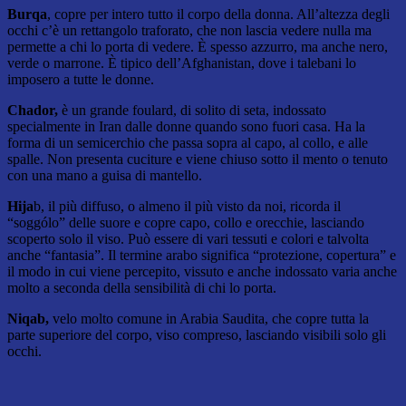
Burqa
, copre per intero tutto il corpo della donna. All’altezza degli
occhi c’è un rettangolo traforato, che non lascia vedere nulla ma
permette a chi lo porta di vedere. È spesso azzurro, ma anche nero,
verde o marrone. È tipico dell’Afghanistan, dove i talebani lo
imposero a tutte le donne.
Chador,
è un grande foulard, di solito di seta, indossato
specialmente in Iran dalle donne quando sono fuori casa. Ha la
forma di un semicerchio che passa sopra al capo, al collo, e alle
spalle. Non presenta cuciture e viene chiuso sotto il mento o tenuto
con una mano a guisa di mantello.
Hija
b, il più diffuso, o almeno il più visto da noi, ricorda il
“soggólo” delle suore e copre capo, collo e orecchie, lasciando
scoperto solo il viso. Può essere di vari tessuti e colori e talvolta
anche “fantasia”. Il termine arabo significa “protezione, copertura” e
il modo in cui viene percepito, vissuto e anche indossato varia anche
molto a seconda della sensibilità di chi lo porta.
Niqab,
velo molto comune in Arabia Saudita, che copre tutta la
parte superiore del corpo, viso compreso, lasciando visibili solo gli
occhi.