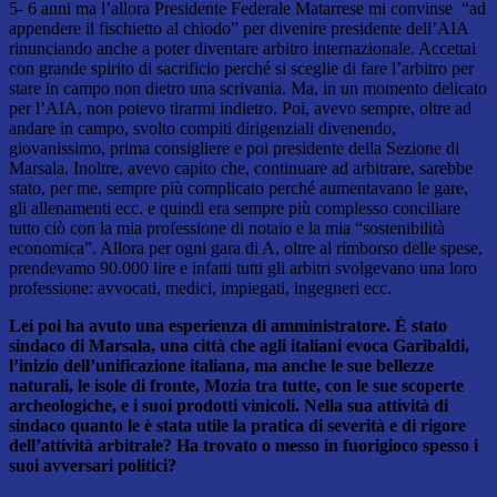
5- 6 anni ma l’allora Presidente Federale Matarrese mi convinse “ad
appendere il fischietto al chiodo” per divenire presidente dell’AIA
rinunciando anche a poter diventare arbitro internazionale. Accettai
con grande spirito di sacrificio perché si sceglie di fare l’arbitro per
stare in campo non dietro una scrivania. Ma, in un momento delicato
per l’AIA, non potevo tirarmi indietro. Poi, avevo sempre, oltre ad
andare in campo, svolto compiti dirigenziali divenendo,
giovanissimo, prima consigliere e poi presidente della Sezione di
Marsala. Inoltre, avevo capito che, continuare ad arbitrare, sarebbe
stato, per me, sempre più complicato perché aumentavano le gare,
gli allenamenti ecc. e quindi era sempre più complesso conciliare
tutto ciò con la mia professione di notaio e la mia “sostenibilità
economica”. Allora per ogni gara di A, oltre al rimborso delle spese,
prendevamo 90.000 lire e infatti tutti gli arbitri svolgevano una loro
professione: avvocati, medici, impiegati, ingegneri ecc.
Lei poi ha avuto una esperienza di amministratore. È stato
sindaco di Marsala, una città che agli
italiani evoca Garibaldi,
l’inizio dell’unificazione italiana, ma anche le sue bellezze
naturali, le isole di fronte, Mozia tra tutte, con le sue scoperte
archeologiche, e i suoi prodotti vinicoli. Nella sua attività di
sindaco quanto le è stata utile la pratica di severità e di rigore
dell’attività arbitrale? Ha trovato o messo in fuorigioco spesso i
suoi avversari politici?