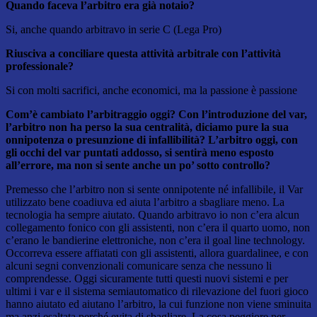
Quando faceva l’arbitro era già notaio?
Si, anche quando arbitravo in serie C (Lega Pro)
Riusciva a conciliare questa attività arbitrale con l’attività
professionale?
Si con molti sacrifici, anche economici, ma la passione è passione
Com’è cambiato l’arbitraggio oggi? Con l’introduzione del var,
l’arbitro non ha perso la sua
centralità, diciamo pure la sua
onnipotenza o presunzione di infallibilità? L’arbitro oggi, con
gli occhi del var puntati addosso, si sentirà meno esposto
all’errore, ma non si sente anche un po’ sotto controllo?
Premesso che l’arbitro non si sente onnipotente né infallibile, il Var
utilizzato bene coadiuva ed aiuta l’arbitro a sbagliare meno. La
tecnologia ha sempre aiutato. Quando arbitravo io non c’era alcun
collegamento fonico con gli assistenti, non c’era il quarto uomo, non
c’erano le bandierine elettroniche, non c’era il goal line technology.
Occorreva essere affiatati con gli assistenti, allora guardalinee, e con
alcuni segni convenzionali comunicare senza che nessuno li
comprendesse. Oggi sicuramente tutti questi nuovi sistemi e per
ultimi i var e il sistema semiautomatico di rilevazione del fuori gioco
hanno aiutato ed aiutano l’arbitro, la cui funzione non viene sminuita
ma anzi esaltata perché evita di sbagliare. La cosa peggiore per