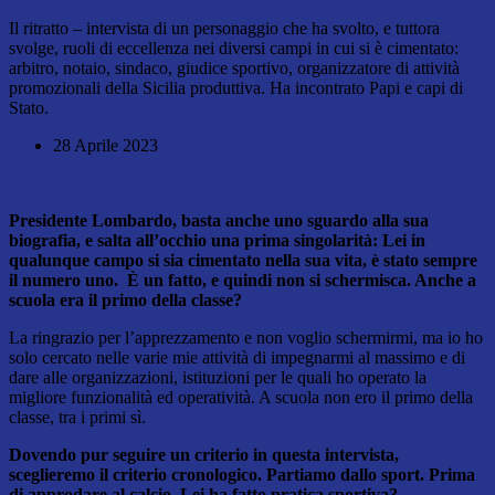
Il ritratto – intervista di un personaggio che ha svolto, e tuttora
svolge, ruoli di eccellenza nei diversi campi in cui si è cimentato:
arbitro, notaio, sindaco, giudice sportivo, organizzatore di attività
promozionali della Sicilia produttiva. Ha incontrato Papi e capi di
Stato.
28 Aprile 2023
Presidente Lombardo, basta anche uno sguardo alla sua
biografia, e salta all’occhio una prima singolarità: Lei in
qualunque campo si sia cimentato nella sua vita, è stato sempre
il numero uno. È un fatto, e quindi non si schermisca. Anche a
scuola era il primo della classe?
La ringrazio per l’apprezzamento e non voglio schermirmi, ma io ho
solo cercato nelle varie mie attività di impegnarmi al massimo e di
dare alle organizzazioni, istituzioni per le quali ho operato la
migliore funzionalità ed operatività. A scuola non ero il primo della
classe, tra i primi sì.
Dovendo pur seguire un criterio in questa intervista,
sceglieremo il criterio cronologico. Partiamo dallo sport. Prima
di approdare al calcio, Lei ha fatto pratica sportiva?