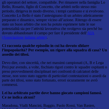
gli operatori del settore, compatibile. Per rimanere nella famiglia Lo
Bello, Rosario, figlio di Concetto, che arbitrò nello stesso mio
periodo, dirigeva in modo diverso, i tempi cambiano e si evolvono.
Concetto Lo Bello è stato l’antesignano di un arbitro atleticamente
preparato e dinamico, sempre vicino all’azione. Ritengo di essere
stato un buon arbitro che non ha potuto esprimere tutte le sue
potenzialità sia per l’attività lavorativa che svolgevo sia perché ho
dovuto abbandonare il campo per fare il presidente dell’
AIA
(Associazione italiana arbitri)
.
Ci racconta qualche episodio in cui ha dovuto sfidare
l’impopolarità? Per esempio, un rigore alla squadra di casa? Un
assedio dei tifosi.
Devo dire, con sincerità, che nei massimi campionati (A, B e Lega
Pro) pur avendo, a volte, fischiato rigori contro le squadre ospitanti o
preso provvedimenti disciplinari nei confronti di calciatori delle
stesse, non sono stato oggetto di particolari contestazioni o assedi da
parte dei tifosi, sono stato fortunato, errori sicuramente ne avrò
commessi.
Lei ha arbitrato partite dove hanno giocato campioni famosi.
Ce ne indica alcuni?
Maradona, Vialli Mancini, Baggio, Paolo Rossi, Van Basten,