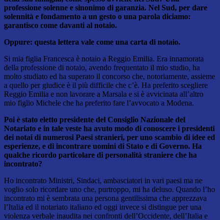
professione solenne e sinonimo di garanzia. Nel Sud, per dare
solennità e fondamento a un gesto o una parola diciamo:
garantisco come davanti al notaio.
Oppure: questa lettera vale come una carta di notaio.
Si mia figlia Francesca è notaio a Reggio Emilia. Era innamorata
della professione di notaio, avendo frequentato il mio studio, ha
molto studiato ed ha superato il concorso che, notoriamente, assieme
a quello per giudice è il più difficile che c’è. Ha preferito scegliere
Reggio Emilia e non lavorare a Marsala e si è avvicinata all’altro
mio figlio Michele che ha preferito fare l’avvocato a Modena.
Poi è stato eletto presidente del Consiglio Nazionale del
Notariato e in tale veste ha avuto modo di conoscere i presidenti
dei notai di numerosi Paesi stranieri, per uno scambio di idee ed
esperienze, e di incontrare uomini di Stato e di Governo. Ha
qualche ricordo particolare di personalità straniere che ha
incontrato?
Ho incontrato Ministri, Sindaci, ambasciatori in vari paesi ma ne
voglio solo ricordare uno che, purtroppo, mi ha deluso. Quando l’ho
incontrato mi è sembrata una persona gentilissima che apprezzava
l’Italia ed il notariato italiano ed oggi invece si distingue per una
violenza verbale inaudita nei confronti dell’Occidente, dell’Italia e