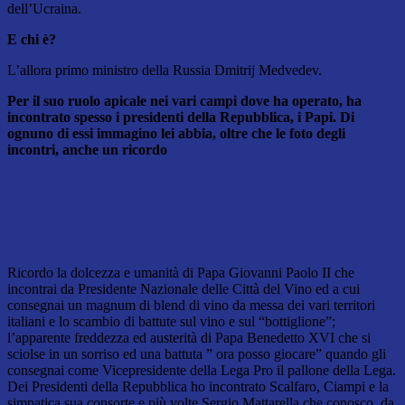
dell’Ucraina.
E chi è?
L’allora primo ministro della Russia Dmitrij Medvedev.
Per il suo ruolo apicale nei vari campi dove ha operato, ha
incontrato spesso i presidenti della Repubblica, i Papi. Di
ognuno di essi immagino lei abbia, oltre che le foto degli
incontri, anche un ricordo
Ricordo la dolcezza e umanità di Papa Giovanni Paolo II che
incontrai da Presidente Nazionale delle Città del Vino ed a cui
consegnai un magnum di blend di vino da messa dei vari territori
italiani e lo scambio di battute sul vino e sul “bottiglione”;
l’apparente freddezza ed austerità di Papa Benedetto XVI che si
sciolse in un sorriso ed una battuta ” ora posso giocare” quando gli
consegnai come Vicepresidente della Lega Pro il pallone della Lega.
Dei Presidenti della Repubblica ho incontrato Scalfaro, Ciampi e la
simpatica sua consorte e più volte Sergio Mattarella che conosco, da