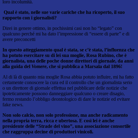
loro incolumità.
Qual è stato, nelle sue varie cariche che ha ricoperto, il suo
rapporto con i giornalisti?
Direi in genere ottimo, in pochissimi casi non ho “legato” con
qualcuno perché mi ha dato l’impressione di “essere di parte” e di
avere preconcetti
In questo atteggiamento qual è stata, se c’è stata, l’influenza che
ha potuto esercitare su di lei sua moglie, Rosa Rubino, che è
giornalista, una delle poche donne direttori di giornale, da anni
alla guida del
Vomere
, che si pubblica a Marsala dal 1896!
Al di là di quanto mia moglie Rosa abbia potuto influire, mi ha fatto
certamente conoscere la cura ed il controllo che un giornalista serio
o un direttore di giornale effettua nel pubblicare delle notizie che
ipoteticamente possono danneggiare qualcuno o creare disagio,
fermo restando l’obbligo deontologico di dare le notizie ed evitare
fake news.
Non solo calcio, non solo professione, ma anche radicamento
nella propria terra, ricca e ubertosa. E così lei è anche
presidente delle “Strade del vino”, una associazione consortile
che raggruppa decine di produttori vinicoli.