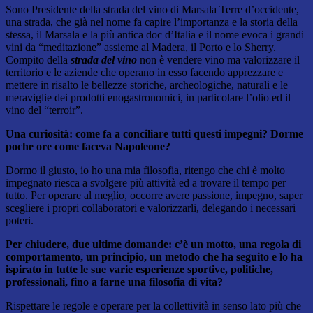
Sono Presidente della strada del vino di Marsala Terre d’occidente,
una strada, che già nel nome fa capire l’importanza e la storia della
stessa, il Marsala e la più antica doc d’Italia e il nome evoca i grandi
vini da “meditazione” assieme al Madera, il Porto e lo Sherry.
Compito della
strada del vino
non è vendere vino ma valorizzare il
territorio e le aziende che operano in esso facendo apprezzare e
mettere in risalto le bellezze storiche, archeologiche, naturali e le
meraviglie dei prodotti enogastronomici, in particolare l’olio ed il
vino del “terroir”.
Una curiosità: come fa a conciliare tutti questi impegni? Dorme
poche ore come faceva Napoleone?
Dormo il giusto, io ho una mia filosofia, ritengo che chi è molto
impegnato riesca a svolgere più attività ed a trovare il tempo per
tutto. Per operare al meglio, occorre avere passione, impegno, saper
scegliere i propri collaboratori e valorizzarli, delegando i necessari
poteri.
Per chiudere, due ultime domande: c’è un motto, una regola di
comportamento, un principio, un
metodo che ha seguito e lo ha
ispirato in tutte le sue varie esperienze sportive, politiche,
professionali, fino a farne una filosofia di vita?
Rispettare le regole e operare per la collettività in senso lato più che