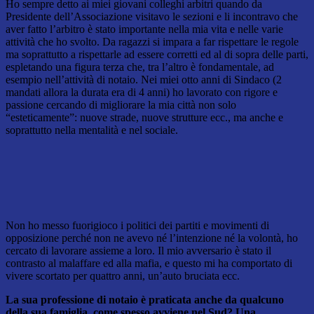
Ho sempre detto ai miei giovani colleghi arbitri quando da
Presidente dell’Associazione visitavo le sezioni e li incontravo che
aver fatto l’arbitro è stato importante nella mia vita e nelle varie
attività che ho svolto. Da ragazzi si impara a far rispettare le regole
ma soprattutto a rispettarle ad essere corretti ed al di sopra delle parti,
espletando una figura terza che, tra l’altro è fondamentale, ad
esempio nell’attività di notaio. Nei miei otto anni di Sindaco (2
mandati allora la durata era di 4 anni) ho lavorato con rigore e
passione cercando di migliorare la mia città non solo
“esteticamente”: nuove strade, nuove strutture ecc., ma anche e
soprattutto nella mentalità e nel sociale.
Non ho messo fuorigioco i politici dei partiti e movimenti di
opposizione perché non ne avevo né l’intenzione né la volontà, ho
cercato di lavorare assieme a loro. Il mio avversario è stato il
contrasto al malaffare ed alla mafia, e questo mi ha comportato di
vivere scortato per quattro anni, un’auto bruciata ecc.
La sua professione di notaio è praticata anche da qualcuno
della sua famiglia, come spesso avviene nel Sud? Una