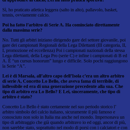
Sì, ho praticato atletica leggera (salto in alto), pallavolo, basket,
tennis, ovviamente calcio.
Poi ha fatto l’arbitro di Serie A. Ha cominciato direttamente
dalla massima serie?
No. Tutti gli arbitri iniziano dirigendo gare del settore giovanile, poi
gare dei campionati Regionali della Lega Dilettanti (III categoria, II,
I, promozione ed eccellenza) Poi i campionati nazionali della stessa
Lega dilettanti, della Lega Pro (serie C) e infine i campionati di B ed
A. È “un cursus honorum” lungo e difficile. Solo pochi raggiungono
la Serie “A”.
Lei è di Marsala, all’altro capo dell’Isola c’era un altro arbitro
di serie A, Concetto Lo Bello, che aveva fama di terribile, di
inflessibile ed era di una generazione precedente alla sua. Che
tipo di arbitro era Lo Bello? E Lei, sinceramente, che tipo di
arbitro è stato?
Concetto Lo Bello è stato certamente nel suo periodo storico l’
arbitro simbolo del calcio italiano, sicuramente il più famoso e
conosciuto non solo in Italia ma anche nel mondo. Impersonava un
tipo di arbitraggio che già quando arbitravo io ed oggi, ancor di più,
non sarebbe stato, soprattutto nel modo di porsi con i calciatori e con