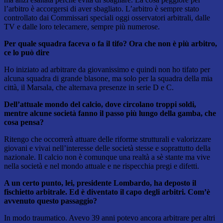
l’arbitro è accorgersi di aver sbagliato. L’arbitro è sempre stato
controllato dai Commissari speciali oggi osservatori arbitrali, dalle
TV e dalle loro telecamere, sempre più numerose.
Per quale squadra faceva o fa il tifo? Ora che non è più arbitro,
ce lo può dire
Ho iniziato ad arbitrare da giovanissimo e quindi non ho tifato per
alcuna squadra di grande blasone, ma solo per la squadra della mia
città, il Marsala, che alternava presenze in serie D e C.
Dell’attuale mondo del calcio, dove circolano troppi soldi,
mentre alcune società fanno il passo più lungo della gamba, che
cosa pensa?
Ritengo che occorrerà attuare delle riforme strutturali e valorizzare
giovani e vivai nell’interesse delle società stesse e soprattutto della
nazionale. Il calcio non è comunque una realtà a sè stante ma vive
nella società e nel mondo attuale e ne rispecchia pregi e difetti.
A un certo punto, lei, presidente Lombardo, ha deposto il
fischietto arbitrale. Ed è diventato il capo degli arbitri. Com’è
avvenuto questo passaggio?
In modo traumatico. Avevo 39 anni potevo ancora arbitrare per altri