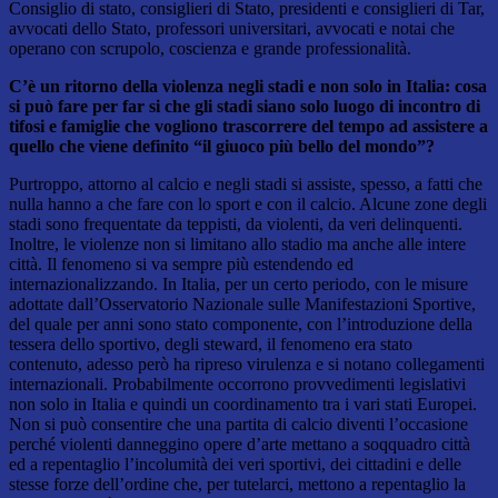
Consiglio di stato, consiglieri di Stato, presidenti e consiglieri di Tar,
avvocati dello Stato, professori universitari, avvocati e notai che
operano con scrupolo, coscienza e grande professionalità.
C’è un ritorno della violenza negli stadi e non solo in Italia: cosa
si può fare per far si che gli stadi siano solo luogo di incontro di
tifosi e famiglie che vogliono trascorrere del tempo ad assistere a
quello che viene definito “il giuoco più bello del mondo”?
Purtroppo, attorno al calcio e negli stadi si assiste, spesso, a fatti che
nulla hanno a che fare con lo sport e con il calcio. Alcune zone degli
stadi sono frequentate da teppisti, da violenti, da veri delinquenti.
Inoltre, le violenze non si limitano allo stadio ma anche alle intere
città. Il fenomeno si va sempre più estendendo ed
internazionalizzando. In Italia, per un certo periodo, con le misure
adottate dall’Osservatorio Nazionale sulle Manifestazioni Sportive,
del quale per anni sono stato componente, con l’introduzione della
tessera dello sportivo, degli steward, il fenomeno era stato
contenuto, adesso però ha ripreso virulenza e si notano collegamenti
internazionali. Probabilmente occorrono provvedimenti legislativi
non solo in Italia e quindi un coordinamento tra i vari stati Europei.
Non si può consentire che una partita di calcio diventi l’occasione
perché violenti danneggino opere d’arte mettano a soqquadro città
ed a repentaglio l’incolumità dei veri sportivi, dei cittadini e delle
stesse forze dell’ordine che, per tutelarci, mettono a repentaglio la