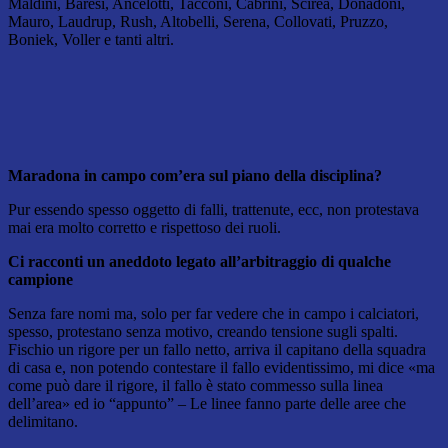
Maldini, Baresi, Ancelotti, Tacconi, Cabrini, Scirea, Donadoni,
Mauro, Laudrup, Rush, Altobelli, Serena, Collovati, Pruzzo,
Boniek, Voller e tanti altri.
Maradon
a in campo com’era sul piano della disciplina?
Pur essendo spesso oggetto di falli, trattenute, ecc, non protestava
mai era molto corretto e rispettoso dei ruoli.
Ci racconti un aneddoto legato all’arbitraggio di qualche
campione
Senza fare nomi ma, solo per far vedere che in campo i calciatori,
spesso, protestano senza motivo, creando tensione sugli spalti.
Fischio un rigore per un fallo netto, arriva il capitano della squadra
di casa e, non potendo contestare il fallo evidentissimo, mi dice «ma
come può dare il rigore, il fallo è stato commesso sulla linea
dell’area» ed io “appunto” – Le linee fanno parte delle aree che
delimitano.