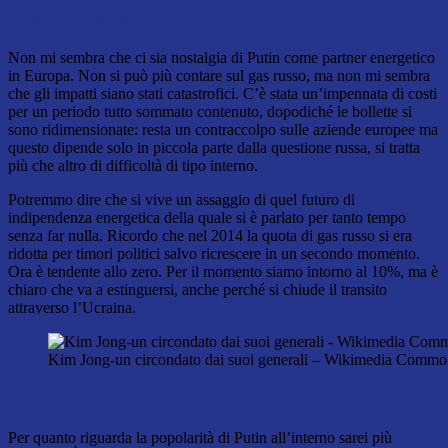
Putin esce rafforzato o indebolito da questo conflitto? Sembra che molti in
Europa rimpiangano i rapporti con l’autocrate…
Non mi sembra che ci sia nostalgia di Putin come partner energetico
in Europa. Non si può più contare sul gas russo, ma non mi sembra
che gli impatti siano stati catastrofici. C’è stata un’impennata di costi
per un periodo tutto sommato contenuto, dopodiché le bollette si
sono ridimensionate: resta un contraccolpo sulle aziende europee ma
questo dipende solo in piccola parte dalla questione russa, si tratta
più che altro di difficoltà di tipo interno.
Potremmo dire che si vive un assaggio di quel futuro di
indipendenza energetica della quale si è parlato per tanto tempo
senza far nulla. Ricordo che nel 2014 la quota di gas russo si era
ridotta per timori politici salvo ricrescere in un secondo momento.
Ora è tendente allo zero. Per il momento siamo intorno al 10%, ma è
chiaro che va a estinguersi, anche perché si chiude il transito
attraverso l’Ucraina.
Kim Jong-un circondato dai suoi generali – Wikimedia Commo
In termini di popolarità come se la sta vedendo il presidente russo?
Per quanto riguarda la popolarità di Putin all’interno sarei più