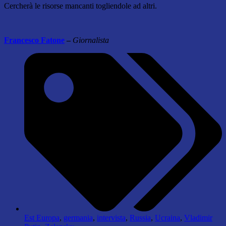
Cercherà le risorse mancanti togliendole ad altri.
Francesco Fatone
–
Giornalista
Est Europa
,
germania
,
intervista
,
Russia
,
Ucraina
,
Vladimir