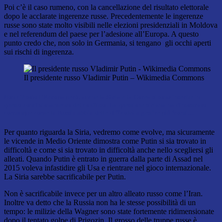
Poi c’è il caso rumeno, con la cancellazione del risultato elettorale
dopo le acclarate ingerenze russe. Precedentemente le ingerenze
russe sono state molto visibili nelle elezioni presidenziali in Moldova
e nel referendum del paese per l’adesione all’Europa. A questo
punto credo che, non solo in Germania, si tengano gli occhi aperti
sui rischi di ingerenza.
Il presidente russo Vladimir Putin – Wikimedia Commons
Non c’è solo l’Europa però, anche la Siria e la Corea si sono inserite in
questo condizionamento del conflitto. La questione siriana ha dimostrato
comunque come la Russia abbia delle difficoltà a gestire più fronti…
Per quanto riguarda la Siria, vedremo come evolve, ma sicuramente
le vicende in Medio Oriente dimostra come Putin si sia trovato in
difficoltà e come si sia trovato in difficoltà anche nello scegliersi gli
alleati. Quando Putin è entrato in guerra dalla parte di Assad nel
2015 voleva infastidire gli Usa e rientrare nel gioco internazionale.
La Siria sarebbe sacrificabile per Putin.
Non è sacrificabile invece per un altro alleato russo come l’Iran.
Inoltre va detto che la Russia non ha le stesse possibilità di un
tempo: le milizie della Wagner sono state fortemente ridimensionate
dopo il tentato golpe di Prigozin. Il grosso delle truppe russe è