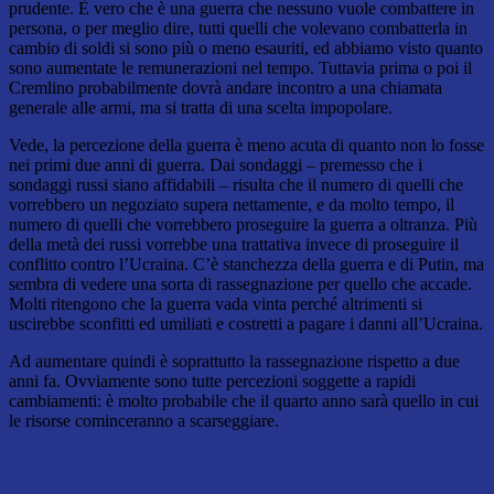
prudente. È vero che è una guerra che nessuno vuole combattere in
persona, o per meglio dire, tutti quelli che volevano combatterla in
cambio di soldi si sono più o meno esauriti, ed abbiamo visto quanto
sono aumentate le remunerazioni nel tempo. Tuttavia prima o poi il
Cremlino probabilmente dovrà andare incontro a una chiamata
generale alle armi, ma si tratta di una scelta impopolare.
Vede, la percezione della guerra è meno acuta di quanto non lo fosse
nei primi due anni di guerra. Dai sondaggi – premesso che i
sondaggi russi siano affidabili – risulta che il numero di quelli che
vorrebbero un negoziato supera nettamente, e da molto tempo, il
numero di quelli che vorrebbero proseguire la guerra a oltranza. Più
della metà dei russi vorrebbe una trattativa invece di proseguire il
conflitto contro l’Ucraina. C’è stanchezza della guerra e di Putin, ma
sembra di vedere una sorta di rassegnazione per quello che accade.
Molti ritengono che la guerra vada vinta perché altrimenti si
uscirebbe sconfitti ed umiliati e costretti a pagare i danni all’Ucraina.
Ad aumentare quindi è soprattutto la rassegnazione rispetto a due
anni fa. Ovviamente sono tutte percezioni soggette a rapidi
cambiamenti: è molto probabile che il quarto anno sarà quello in cui
le risorse cominceranno a scarseggiare.
A quel punto, Putin cosa farà?