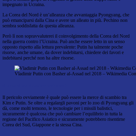
impegnato in Ucraina.
La Corea del Nord è un’alleanza che avvantaggia Pyongyang, che
può emanciparsi dalla Cina e avere un alleato in più. Pechino non
sembra soddisfatta da questa alleanza.
Però lì non sopravvaluterei il coinvolgimento della Corea del Nord
nella guerra contro l’Ucraina. Può anche essere letto in un senso
opposto rispetto alla lettura prevalente: Putin ha talmente poche
risorse, anche umane, da dover indebitarsi, chiedere dei favori e
indebitarsi perché non ha altre risorse.
Vladimir Putin con Basher al-Assad nel 2018 – Wikimedia C
Si tratta di una situazione pericolosa?
Il pericolo ovviamente è quale può essere la merce di scambio tra
Kim e Putin. Se oltre a regalargli pavoni per lo zoo di Pyongyang gli
dà, come molti temono, le tecnologie per i missili balistici,
sicuramente è qualcosa che può cambiare l’equilibrio in tutta la
regione del Pacifico Asiatico e sicuramente potrebbero risentirne
Corea del Sud, Giappone e la stessa Cina.