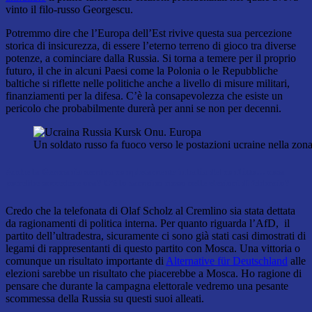
vinto il filo-russo Georgescu.
Potremmo dire che l’Europa dell’Est rivive questa sua percezione
storica di insicurezza, di essere l’eterno terreno di gioco tra diverse
potenze, a cominciare dalla Russia. Si torna a temere per il proprio
futuro, il che in alcuni Paesi come la Polonia o le Repubbliche
baltiche si riflette nelle politiche anche a livello di misure militari,
finanziamenti per la difesa. C’è la consapevolezza che esiste un
pericolo che probabilmente durerà per anni se non per decenni.
Un soldato russo fa fuoco verso le postazioni ucraine nella zo
Anche la Germania sembra completamente in balia del conflitto… cosa
potrebbe succedere ora? C’è lo zampino russo nelle elezioni di febbraio?
Credo che la telefonata di Olaf Scholz al Cremlino sia stata dettata
da ragionamenti di politica interna. Per quanto riguarda l’AfD, il
partito dell’ultradestra, sicuramente ci sono già stati casi dimostrati di
legami di rappresentanti di questo partito con Mosca. Una vittoria o
comunque un risultato importante di
Alternative für Deutschland
alle
elezioni sarebbe un risultato che piacerebbe a Mosca. Ho ragione di
pensare che durante la campagna elettorale vedremo una pesante
scommessa della Russia su questi suoi alleati.