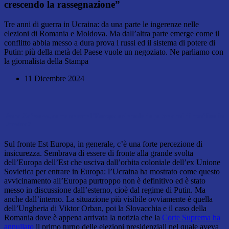
crescendo la rassegnazione”
Tre anni di guerra in Ucraina: da una parte le ingerenze nelle
elezioni di Romania e Moldova. Ma dall’altra parte emerge come il
conflitto abbia messo a dura prova i russi ed il sistema di potere di
Putin: più della metà del Paese vuole un negoziato. Ne parliamo con
la giornalista della Stampa
11 Dicembre 2024
Anna Zafesova,
come ne esce l’Europa orientale d
opo tre anni di conflitto in
Ucraina
?
Sul fronte Est Europa, in generale, c’è una forte percezione di
insicurezza. Sembrava di essere di fronte alla grande svolta
dell’Europa dell’Est che usciva dall’orbita coloniale dell’ex Unione
Sovietica per entrare in Europa: l’Ucraina ha mostrato come questo
avvicinamento all’Europa purtroppo non è definitivo ed è stato
messo in discussione dall’esterno, cioè dal regime di Putin. Ma
anche dall’interno. La situazione più visibile ovviamente è quella
dell’Ungheria di Viktor Orban, poi la Slovacchia e il caso della
Romania dove è appena arrivata la notizia che la
Corte Suprema ha
annullato
il primo turno delle elezioni presidenziali nel quale aveva