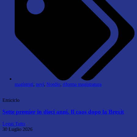
magistrati
,
nevi
,
Nordio
,
riforma magistratura
Emiciclo
Sette premier in dieci anni. Il caos dopo la Brexit
Leggi Tutto
30 Luglio 2026