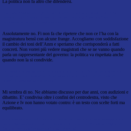
La politica non fa altro che difendersi.
Una cosa è sottolineare gli errori di determinati pm e giudici, diverso è
delegittimare l’intera categoria. Lei non vede una “crociata” del
centrodestra contro la magistratura?
Assolutamente no. Fi non fa che ripetere che non ce l’ha con la
magistratura bensì con alcune frange. Accogliamo con soddisfazione
il cambio dei toni dell’Anm e speriamo che corrisponderà a fatti
concreti. Non vorrei più vedere magistrati che se ne vanno quando
parla un rappresentante del governo: la politica va rispettata anche
quando non la si condivide.
La maggioranza ha detto che andrà avanti con la riforma della giustizia,
che non piace ai magistrati, Vede possibilità di modifiche del testo nei
prossimi passaggi parlamentari?
Mi sembra di no. Ne abbiamo discusso per due anni, con audizioni e
dibattito. E’ condivisa oltre i confini del centrodestra, visto che
Azione e Iv non hanno votato contro: è un testo con scelte forti ma
equilibrato.
Sulla separazione delle carriere – peraltro ridotta a un solo passaggio già
dalla legge Cartabia – non c’è margine di trattativa. Ma sul sorteggio del
Csm, ad esempio “temperato” anziché secco?