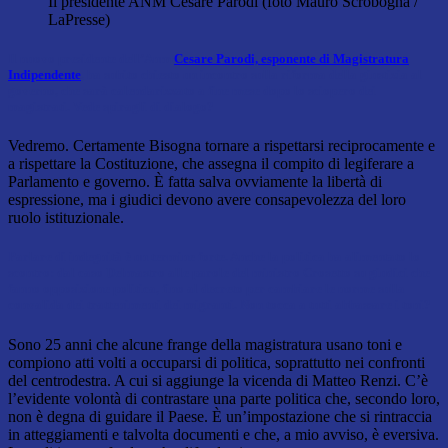
Il presidente ANM Cesare Parodi (foto Mauro Scrobogna /
LaPresse)
Il nuovo presidente dell’Anm
Cesare Parodi, esponente di Magistratura
Indipendente
, ha subito chiesto un incontro sulla riforma della giustizia al
governo, che sarà calendarizzato a fine mese dopo lo sciopero dei
magistrati. Vede spiragli di dialogo?
Vedremo. Certamente Bisogna tornare a rispettarsi reciprocamente e
a rispettare la Costituzione, che assegna il compito di legiferare a
Parlamento e governo. È fatta salva ovviamente la libertà di
espressione, ma i giudici devono avere consapevolezza del loro
ruolo istituzionale.
Parlare di indegnità è un termine forte. Anche la politica ha alimentato lo
scontro: dal caso Delmastro alle parole del ministro Crosetto su giudici che
fanno opposizione politica, fino al decreto per cambiare le norme sulla
convalida dei trattenimenti dei migranti. Non tocca a tutti abbassare i toni?
Sono 25 anni che alcune frange della magistratura usano toni e
compiono atti volti a occuparsi di politica, soprattutto nei confronti
del centrodestra. A cui si aggiunge la vicenda di Matteo Renzi. C’è
l’evidente volontà di contrastare una parte politica che, secondo loro,
non è degna di guidare il Paese. È un’impostazione che si rintraccia
in atteggiamenti e talvolta documenti e che, a mio avviso, è eversiva.