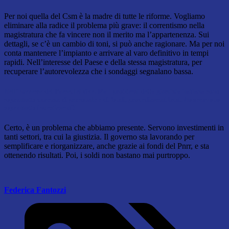
Per noi quella del Csm è la madre di tutte le riforme. Vogliamo
eliminare alla radice il problema più grave: il correntismo nella
magistratura che fa vincere non il merito ma l’appartenenza. Sui
dettagli, se c’è un cambio di toni, si può anche ragionare. Ma per noi
conta mantenere l’impianto e arrivare al varo definitivo in tempi
rapidi. Nell’interesse del Paese e della stessa magistratura, per
recuperare l’autorevolezza che i sondaggi segnalano bassa.
Nell’interesse del Paese, lei dice. Ma i problemi della giustizia italiana sono
soprattutto carenza di personale e di fondi, procedimenti lenti. Non servono
soprattutto investimenti?
Certo, è un problema che abbiamo presente. Servono investimenti in
tanti settori, tra cui la giustizia. Il governo sta lavorando per
semplificare e riorganizzare, anche grazie ai fondi del Pnrr, e sta
ottenendo risultati. Poi, i soldi non bastano mai purtroppo.
Federica Fantozzi