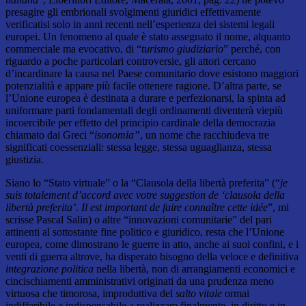
presagire gli embrionali svolgimenti giuridici effettivamente
verificatisi solo in anni recenti nell’esperienza dei sistemi legali
europei. Un fenomeno al quale è stato assegnato il nome, alquanto
commerciale ma evocativo, di “
turismo giudiziario
” perché, con
riguardo a poche particolari controversie, gli attori cercano
d’incardinare la causa nel Paese comunitario dove esistono maggiori
potenzialità e appare più facile ottenere ragione. D’altra parte, se
l’Unione europea è destinata a durare e perfezionarsi, la spinta ad
uniformare parti fondamentali degli ordinamenti diventerà viepiù
incoercibile per effetto del principio cardinale della democrazia
chiamato dai Greci “
isonomia”
, un nome che racchiudeva tre
significati coessenziali: stessa legge, stessa uguaglianza, stessa
giustizia.
Siano lo “Stato virtuale” o la “Clausola della libertà preferita” (“
je
suis totalement d’accord avec votre suggestion de ‘clausola della
libertà preferita’. Il est important de faire connaître cette idée
”, mi
scrisse Pascal Salin) o altre “innovazioni comunitarie” del pari
attinenti al sottostante fine politico e giuridico, resta che l’Unione
europea, come dimostrano le guerre in atto, anche ai suoi confini, e i
venti di guerra altrove, ha disperato bisogno della veloce e definitiva
integrazione politica
nella libertà, non di arrangiamenti economici e
cincischiamenti amministrativi originati da una prudenza meno
virtuosa che timorosa, improduttiva del
salto vitale
ormai
indifferibile e indispensabile a realizzare finalmente, in diritto e in