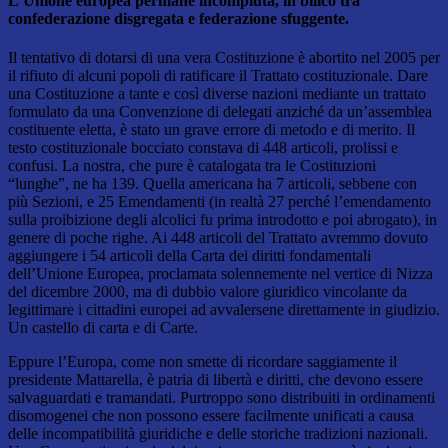
L’Unione europea permane incompiuta, in bilico tra
confederazione disgregata e federazione sfuggente.
Il tentativo di dotarsi di una vera Costituzione è abortito nel 2005 per
il rifiuto di alcuni popoli di ratificare il Trattato costituzionale. Dare
una Costituzione a tante e così diverse nazioni mediante un trattato
formulato da una Convenzione di delegati anziché da un’assemblea
costituente eletta, è stato un grave errore di metodo e di merito. Il
testo costituzionale bocciato constava di 448 articoli, prolissi e
confusi. La nostra, che pure è catalogata tra le Costituzioni
“lunghe”, ne ha 139. Quella americana ha 7 articoli, sebbene con
più Sezioni, e 25 Emendamenti (in realtà 27 perché l’emendamento
sulla proibizione degli alcolici fu prima introdotto e poi abrogato), in
genere di poche righe. Ai 448 articoli del Trattato avremmo dovuto
aggiungere i 54 articoli della Carta dei diritti fondamentali
dell’Unione Europea, proclamata solennemente nel vertice di Nizza
del dicembre 2000, ma di dubbio valore giuridico vincolante da
legittimare i cittadini europei ad avvalersene direttamente in giudizio.
Un castello di carta e di Carte.
Eppure l’Europa, come non smette di ricordare saggiamente il
presidente Mattarella, è patria di libertà e diritti, che devono essere
salvaguardati e tramandati. Purtroppo sono distribuiti in ordinamenti
disomogenei che non possono essere facilmente unificati a causa
delle incompatibilità giuridiche e delle storiche tradizioni nazionali.