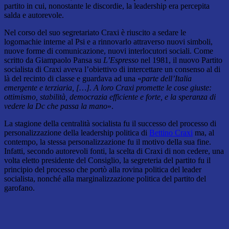
partito in cui, nonostante le discordie, la leadership era percepita
salda e autorevole.
Nel corso del suo segretariato Craxi è riuscito a sedare le
logomachie interne al Psi e a rinnovarlo attraverso nuovi simboli,
nuove forme di comunicazione, nuovi interlocutori sociali. Come
scritto da Giampaolo Pansa su
L’Espresso
nel 1981, il nuovo Partito
socialista di Craxi aveva l’obiettivo di intercettare un consenso al di
là del recinto di classe e guardava ad una «
parte dell’Italia
emergente e terziaria, […]. A loro Craxi promette le cose giuste:
ottimismo, stabilità, democrazia efficiente e forte, e la speranza di
vedere la Dc che passa la mano
».
La stagione della centralità socialista fu il successo del processo di
personalizzazione della leadership politica di
Bettino Craxi
ma, al
contempo, la stessa personalizzazione fu il motivo della sua fine.
Infatti, secondo autorevoli fonti, la scelta di Craxi di non cedere, una
volta eletto presidente del Consiglio, la segreteria del partito fu il
principio del processo che portò alla rovina politica del leader
socialista, nonché alla marginalizzazione politica del partito del
garofano.