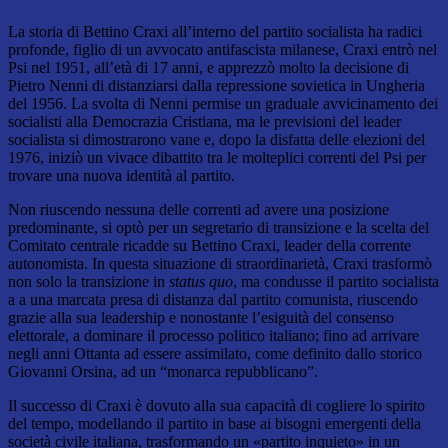
La storia di Bettino Craxi all’interno del partito socialista ha radici
profonde, figlio di un avvocato antifascista milanese, Craxi entrò nel
Psi nel 1951, all’età di 17 anni, e apprezzò molto la decisione di
Pietro Nenni di distanziarsi dalla repressione sovietica in Ungheria
del 1956. La svolta di Nenni permise un graduale avvicinamento dei
socialisti alla Democrazia Cristiana, ma le previsioni del leader
socialista si dimostrarono vane e, dopo la disfatta delle elezioni del
1976, iniziò un vivace dibattito tra le molteplici correnti del Psi per
trovare una nuova identità al partito.
Non riuscendo nessuna delle correnti ad avere una posizione
predominante, si optò per un segretario di transizione e la scelta del
Comitato centrale ricadde su Bettino Craxi, leader della corrente
autonomista. In questa situazione di straordinarietà, Craxi trasformò
non solo la transizione in
status quo
, ma condusse il partito socialista
a a una marcata presa di distanza dal partito comunista, riuscendo
grazie alla sua leadership e nonostante l’esiguità del consenso
elettorale, a dominare il processo politico italiano; fino ad arrivare
negli anni Ottanta ad essere assimilato, come definito dallo storico
Giovanni Orsina, ad un “monarca repubblicano”.
Il successo di Craxi è dovuto alla sua capacità di cogliere lo spirito
del tempo, modellando il partito in base ai bisogni emergenti della
società civile italiana, trasformando un «partito inquieto» in un