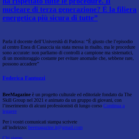
ha rispettato tutte le procedure. Il
nucleare di terza generazione? È la filiera
energetica più sicura di tutte”
Parla il docente dell’Università di Padova: “È giusto che l’episodio
al centro Enea di Casaccia sia stata messa in risalto, ma le procedure
sono accurate: non parliamo di controlli a campione ma sistematici,
di un monitoraggio costante per evitare anomalie che, sebbene rare,
possono accadere”
Federica Fantozzi
BeeMagazine
è un progetto culturale ed editoriale fondato da The
Skill Group nel 2021 e animato da un gruppo di giovani, con
l’inserimento di alcuni professionisti di lungo corso
Continua a
leggere
Per i vostri comunicati stampa scrivete
all’indirizzo:
beemagazine.it@gmail.com
Chi siamo