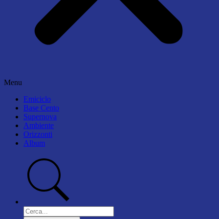
Menu
Emiciclo
Base Cento
Supernova
Ambiente
Orizzonti
Album